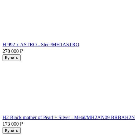
H 992 х ASTRO - Steel/MH1ASTRO
278 000
₽
Купить
H2 Black mother of Pearl + Silver - Metal/MH2AN09 BRBAH2N
173 000
₽
Купить