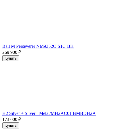
Ball M Perseverer NM9352C-S1C-BK
269 900
₽
Купить
H2 Silver + Silver - Metal/MH2AC01 BMBDH2A
173 000
₽
Купить