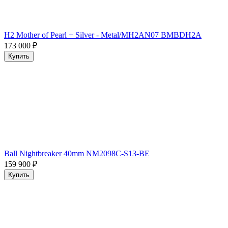
H2 Mother of Pearl + Silver - Metal/MH2AN07 BMBDH2A
173 000
₽
Купить
Ball Nightbreaker 40mm NM2098C-S13-BE
159 900
₽
Купить