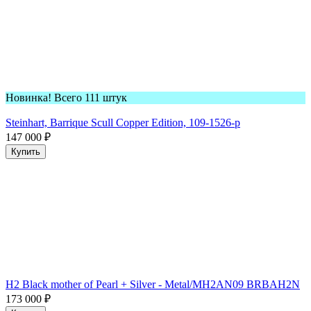
Новинка! Всего 111 штук
Steinhart, Barrique Scull Copper Edition, 109-1526-p
147 000
₽
Купить
H2 Black mother of Pearl + Silver - Metal/MH2AN09 BRBAH2N
173 000
₽