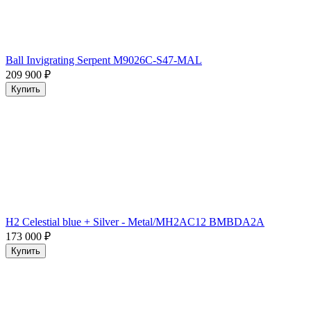
Ball Invigrating Serpent M9026C-S47-MAL
209 900
₽
Купить
H2 Celestial blue + Silver - Metal/MH2AC12 BMBDA2A
173 000
₽
Купить