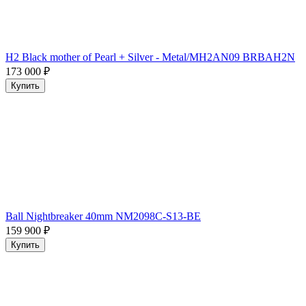
H2 Black mother of Pearl + Silver - Metal/MH2AN09 BRBAH2N
173 000
₽
Купить
Ball Nightbreaker 40mm NM2098C-S13-BE
159 900
₽
Купить