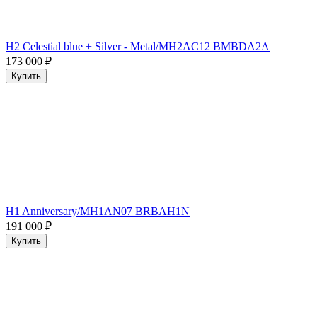
H2 Celestial blue + Silver - Metal/MH2AC12 BMBDA2A
173 000
₽
Купить
H1 Anniversary/MH1AN07 BRBAH1N
191 000
₽
Купить