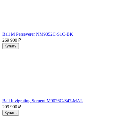
Ball M Perseverer NM9352C-S1C-BK
269 900
₽
Купить
Ball Invigrating Serpent M9026C-S47-MAL
209 900
₽
Купить