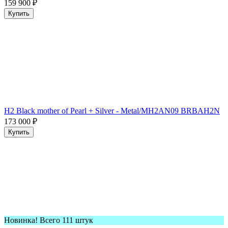
159 900
₽
Купить
H2 Black mother of Pearl + Silver - Metal/MH2AN09 BRBAH2N
173 000
₽
Купить
Новинка! Всего 111 штук