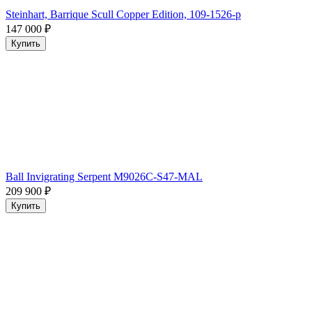
Steinhart, Barrique Scull Copper Edition, 109-1526-p
147 000
₽
Купить
Ball Invigrating Serpent M9026C-S47-MAL
209 900
₽
Купить