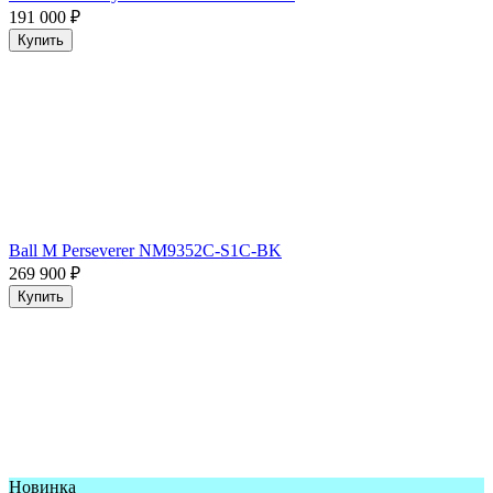
191 000
₽
Купить
Ball M Perseverer NM9352C-S1C-BK
269 900
₽
Купить
Новинка