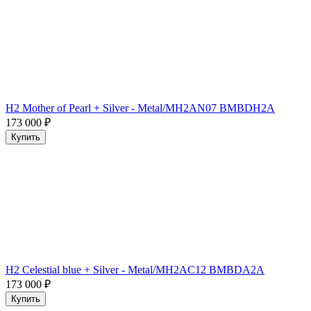
H2 Mother of Pearl + Silver - Metal/MH2AN07 BMBDH2A
173 000
₽
Купить
H2 Celestial blue + Silver - Metal/MH2AC12 BMBDA2A
173 000
₽
Купить