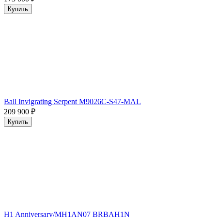
Купить
Ball Invigrating Serpent M9026C-S47-MAL
209 900
₽
Купить
H1 Anniversary/MH1AN07 BRBAH1N