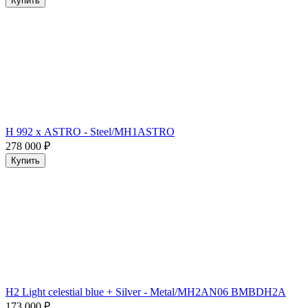
Купить
H 992 х ASTRO - Steel/MH1ASTRO
278 000
₽
Купить
H2 Light celestial blue + Silver - Metal/MH2AN06 BMBDH2A
173 000
₽