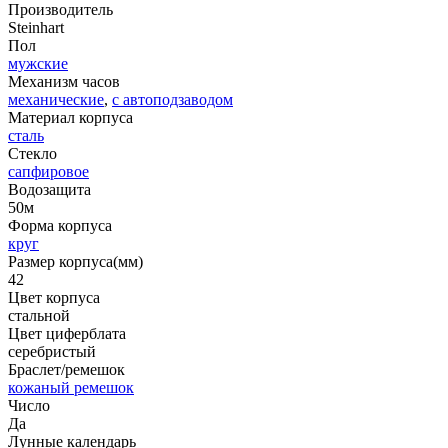
Производитель
Steinhart
Пол
мужские
Механизм часов
механические
,
с автоподзаводом
Материал корпуса
сталь
Стекло
сапфировое
Водозащита
50м
Форма корпуса
круг
Размер корпуса(мм)
42
Цвет корпуса
стальной
Цвет циферблата
серебристый
Браслет/ремешок
кожаный ремешок
Число
Да
Лунные календарь