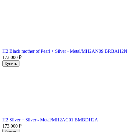
H2 Black mother of Pearl + Silver - Metal/MH2AN09 BRBAH2N
173 000
₽
Купить
H2 Silver + Silver - Metal/MH2AC01 BMBDH2A
173 000
₽