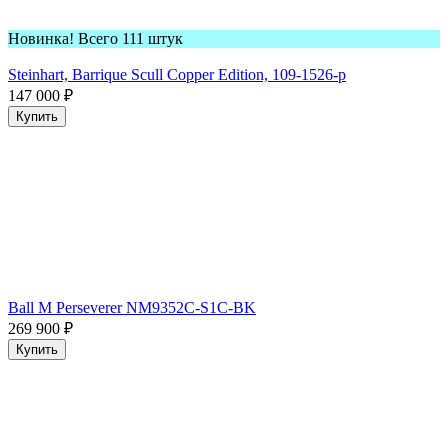
Новинка! Всего 111 штук
Steinhart, Barrique Scull Copper Edition, 109-1526-p
147 000
₽
Купить
Ball M Perseverer NM9352C-S1C-BK
269 900
₽
Купить