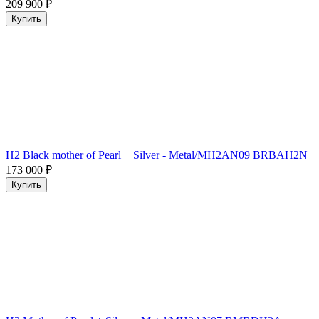
209 900
₽
Купить
H2 Black mother of Pearl + Silver - Metal/MH2AN09 BRBAH2N
173 000
₽
Купить