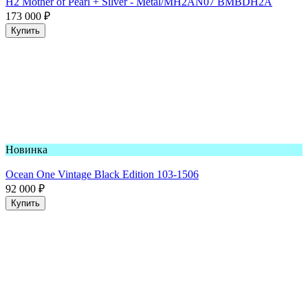
H2 Mother of Pearl + Silver - Metal/MH2AN07 BMBDH2A
173 000
₽
Купить
Новинка
Ocean One Vintage Black Edition 103-1506
92 000
₽
Купить