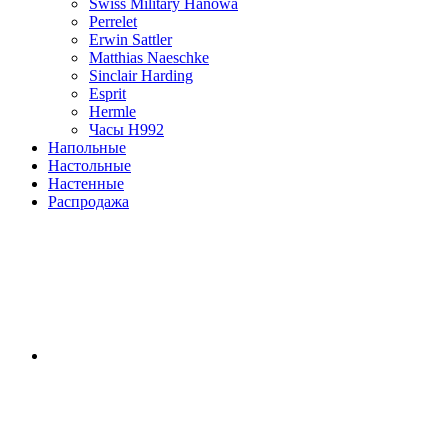
Swiss Military Hanowa
Perrelet
Erwin Sattler
Matthias Naeschke
Sinclair Harding
Esprit
Hermle
Часы H992
Напольные
Настольные
Настенные
Распродажа