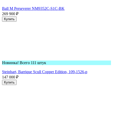
Ball M Perseverer NM9352C-S1C-BK
269 900
₽
Купить
Новинка! Всего 111 штук
Steinhart, Barrique Scull Copper Edition, 109-1526-p
147 000
₽
Купить