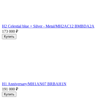
H2 Celestial blue + Silver - Metal/MH2AC12 BMBDA2A
173 000
₽
Купить
H1 Anniversary/MH1AN07 BRBAH1N
191 000
₽
Купить