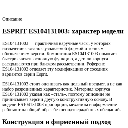
Описание
ESPRIT ES104131003: характер модели
ES104131003 — практичная наручные часы, у которых
назначение связано с узнаваемой формой и точным
обозначением версии. Композиция ES104131003 помогает
быстро считать основную функцию, а детали корпуса
раскрываются при близком рассмотрении. Референс
ES104131003 отделяет эту модификацию от соседних
вариантов серии Esprit.
ES104131003 стоит оценивать как цельный предмет, а не как
набор разрозненных характеристик. Материал корпуса
ES104131003 указан как «сталь», поэтому описание не
приписывает версии другую конструктивную основу. В
модели ES104131003 пропорции, механизм и оформление
работают на общий образ без неподтверждённых обещаний.
Конструкция и фирменный подход