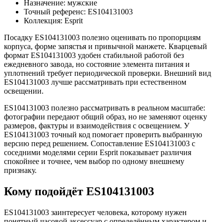
Назначение: мужские
Точный референс: ES104131003
Коллекция: Esprit
Посадку ES104131003 полезно оценивать по пропорциям
корпуса, форме запястья и привычной манжете. Кварцевый
формат ES104131003 удобен стабильной работой без
ежедневного завода, но состояние элемента питания и
уплотнений требует периодической проверки. Внешний вид
ES104131003 лучше рассматривать при естественном
освещении.
ES104131003 полезно рассматривать в реальном масштабе:
фотографии передают общий образ, но не заменяют оценку
размеров, фактуры и взаимодействия с освещением. У
ES104131003 точный код помогает проверить выбранную
версию перед решением. Сопоставление ES104131003 с
соседними моделями серии Esprit показывает различия
спокойнее и точнее, чем выбор по одному внешнему
признаку.
Кому подойдёт ES104131003
ES104131003 заинтересует человека, которому нужен
понятный часовой аксессуар с определённым характером и