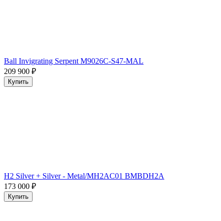
Ball Invigrating Serpent M9026C-S47-MAL
209 900
₽
Купить
H2 Silver + Silver - Metal/MH2AC01 BMBDH2A
173 000
₽
Купить