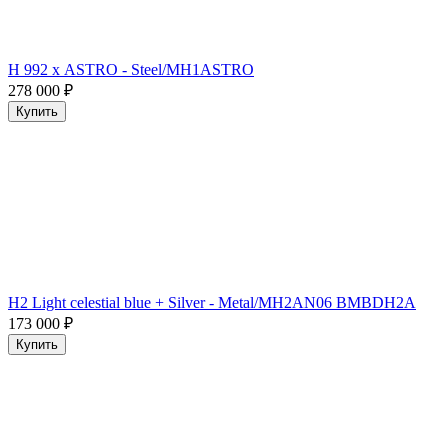
H 992 х ASTRO - Steel/MH1ASTRO
278 000
₽
Купить
H2 Light celestial blue + Silver - Metal/MH2AN06 BMBDH2A
173 000
₽
Купить