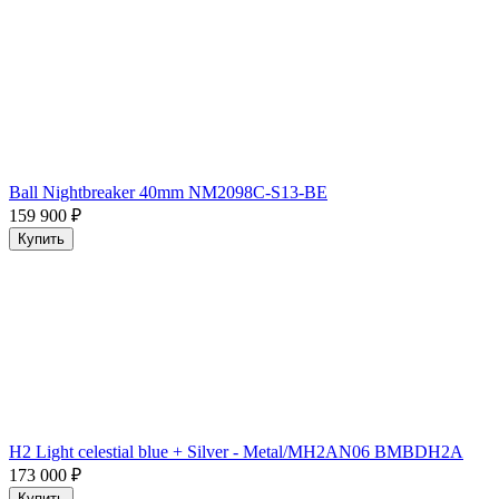
Ball Nightbreaker 40mm NM2098C-S13-BE
159 900
₽
Купить
H2 Light celestial blue + Silver - Metal/MH2AN06 BMBDH2A
173 000
₽
Купить