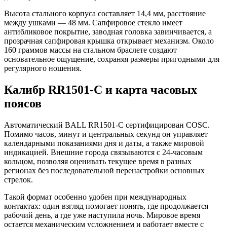
Высота стального корпуса составляет 14,4 мм, расстояние
между ушками — 48 мм. Сапфировое стекло имеет
антибликовое покрытие, заводная головка завинчивается, а
прозрачная сапфировая крышка открывает механизм. Около
160 граммов массы на стальном браслете создают
основательное ощущение, сохраняя размеры пригодными для
регулярного ношения.
Калибр RR1501-C и карта часовых
поясов
Автоматический BALL RR1501-C сертифицирован COSC.
Помимо часов, минут и центральных секунд он управляет
календарными показаниями дня и даты, а также мировой
индикацией. Внешние города связываются с 24-часовым
кольцом, позволяя оценивать текущее время в разных
регионах без последовательной перенастройки основных
стрелок.
Такой формат особенно удобен при международных
контактах: один взгляд помогает понять, где продолжается
рабочий день, а где уже наступила ночь. Мировое время
остается механическим усложнением и работает вместе с