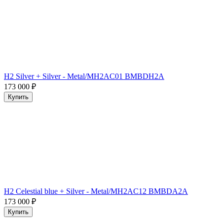
H2 Silver + Silver - Metal/MH2AC01 BMBDH2A
173 000
₽
Купить
H2 Celestial blue + Silver - Metal/MH2AC12 BMBDA2A
173 000
₽
Купить