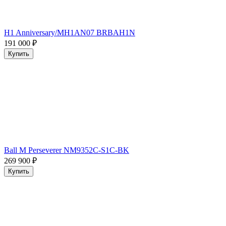
H1 Anniversary/MH1AN07 BRBAH1N
191 000
₽
Купить
Ball M Perseverer NM9352C-S1C-BK
269 900
₽
Купить