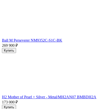
Ball M Perseverer NM9352C-S1C-BK
269 900
₽
Купить
H2 Mother of Pearl + Silver - Metal/MH2AN07 BMBDH2A
173 000
₽
Купить