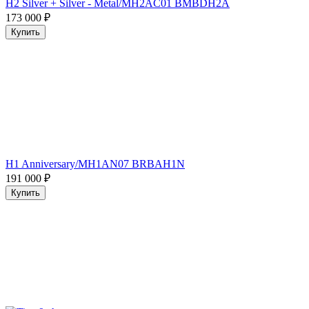
H2 Silver + Silver - Metal/MH2AC01 BMBDH2A
173 000
₽
Купить
H1 Anniversary/MH1AN07 BRBAH1N
191 000
₽
Купить