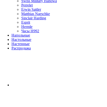
Swiss Military Hanowa
Perrelet
Erwin Sattler
Matthias Naeschke
Sinclair Harding
Esprit
Hermle
Часы H992
Напольные
Настольные
Настенные
Распродажа