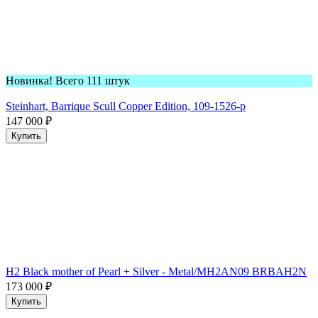
Новинка! Всего 111 штук
Steinhart, Barrique Scull Copper Edition, 109-1526-p
147 000
₽
Купить
H2 Black mother of Pearl + Silver - Metal/MH2AN09 BRBAH2N
173 000
₽
Купить