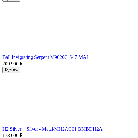
Ball Invigrating Serpent M9026C-S47-MAL
209 900
₽
Купить
H2 Silver + Silver - Metal/MH2AC01 BMBDH2A
173 000
₽