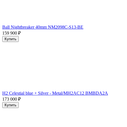
Ball Nightbreaker 40mm NM2098C-S13-BE
159 900
₽
Купить
H2 Celestial blue + Silver - Metal/MH2AC12 BMBDA2A
173 000
₽
Купить