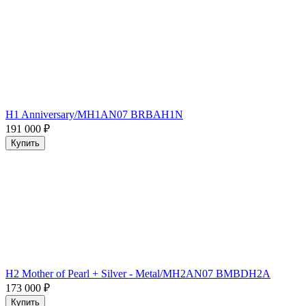
H1 Anniversary/MH1AN07 BRBAH1N
191 000
₽
Купить
H2 Mother of Pearl + Silver - Metal/MH2AN07 BMBDH2A
173 000
₽
Купить