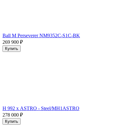
Ball M Perseverer NM9352C-S1C-BK
269 900
₽
Купить
H 992 х ASTRO - Steel/MH1ASTRO
278 000
₽
Купить