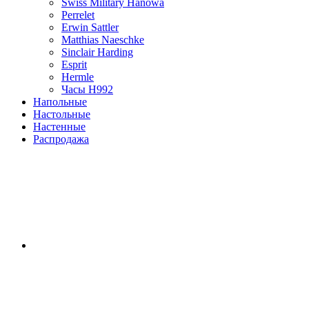
Swiss Military Hanowa
Perrelet
Erwin Sattler
Matthias Naeschke
Sinclair Harding
Esprit
Hermle
Часы H992
Напольные
Настольные
Настенные
Распродажа