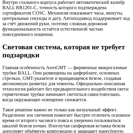
Внутри стального корпуса работает автоматический калибр
BALL RR1201-C, точность которого подтверждена
сертификатом COSC. Механизм показывает часы, минуты,
центральные секунды и дату. Автоподзавод поддерживает ход
за счёт движений руки, поэтому сложная дорожная
функциональность остаётся естественной частью
повседневного ношения.
Световая система, которая не требует
подзарядки
Главная особенность AeroGMT — фирменные микрогазовые
трубки BALL. Они размещены на циферблате, основных
стрелках, GMT-указателе и вращающемся безеле, создавая
автономную разметку для темноты. Официально описанная
технология работает без предварительного воздействия света:
герметичные трубки начинают светиться самостоятельно,
когда окружающее освещение снижается.
Такое решение важно не только как визуальный эффект.
Разделение зон свечения помогает быстрее отличить основное
время от второго часового пояса и уверенно пользоваться
шкалой безеля ночью. Изогнутая сапфировая вставка безеля
дополняет объёмную композицию и защищает нанесённую