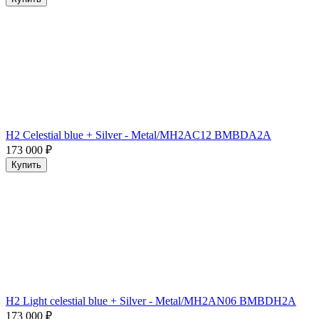
H2 Celestial blue + Silver - Metal/MH2AC12 BMBDA2A
173 000
₽
Купить
H2 Light celestial blue + Silver - Metal/MH2AN06 BMBDH2A
173 000
₽