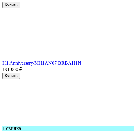
Купить
H1 Anniversary/MH1AN07 BRBAH1N
191 000
₽
Купить
Новинка