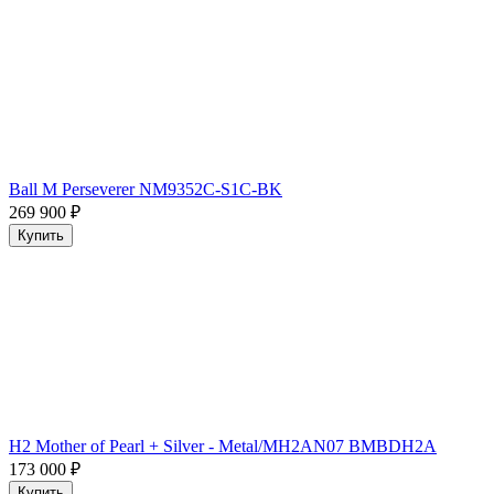
Ball M Perseverer NM9352C-S1C-BK
269 900
₽
Купить
H2 Mother of Pearl + Silver - Metal/MH2AN07 BMBDH2A
173 000
₽
Купить