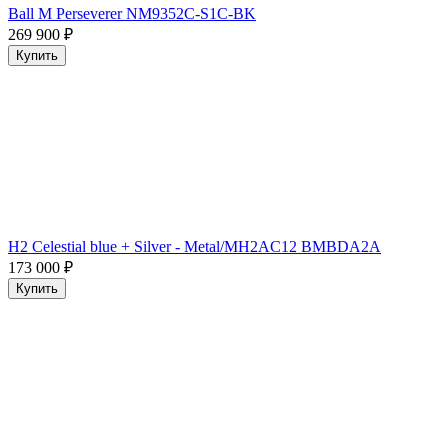
Ball M Perseverer NM9352C-S1C-BK
269 900
₽
Купить
H2 Celestial blue + Silver - Metal/MH2AC12 BMBDA2A
173 000
₽
Купить