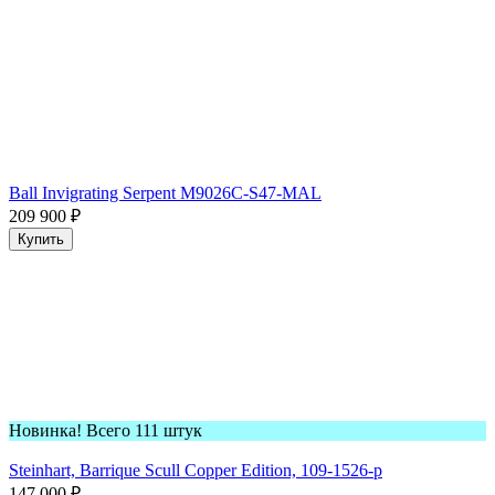
Ball Invigrating Serpent M9026C-S47-MAL
209 900
₽
Купить
Новинка! Всего 111 штук
Steinhart, Barrique Scull Copper Edition, 109-1526-p
147 000
₽