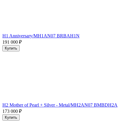
H1 Anniversary/MH1AN07 BRBAH1N
191 000
₽
Купить
H2 Mother of Pearl + Silver - Metal/MH2AN07 BMBDH2A
173 000
₽
Купить