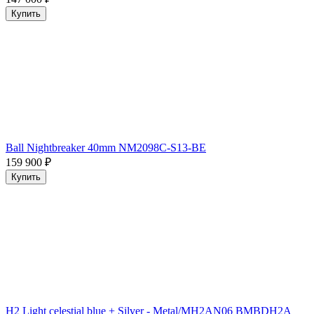
Купить
Ball Nightbreaker 40mm NM2098C-S13-BE
159 900
₽
Купить
H2 Light celestial blue + Silver - Metal/MH2AN06 BMBDH2A