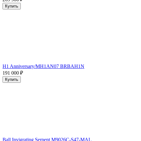
Купить
H1 Anniversary/MH1AN07 BRBAH1N
191 000
₽
Купить
Ball Invigrating Serpent M9026C-S47-MAL