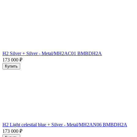
H2 Silver + Silver - Metal/MH2AC01 BMBDH2A
173 000
₽
Купить
H2 Light celestial blue + Silver - Metal/MH2AN06 BMBDH2A
173 000
₽