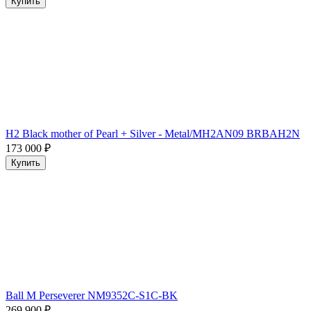
Купить
H2 Black mother of Pearl + Silver - Metal/MH2AN09 BRBAH2N
173 000
₽
Купить
Ball M Perseverer NM9352C-S1C-BK
269 900
₽