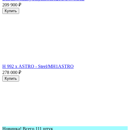
209 900
₽
Купить
H 992 х ASTRO - Steel/MH1ASTRO
278 000
₽
Купить
Новинка! Всего 111 штук