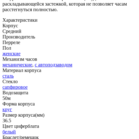
раскладывающейся застежкой, которая не позволяет часам
расстегнуться полностью.
Характеристики
Корпус
Средний
Производитель
Перреле
Пол
женские
Механизм часов
механические
,
с автоподзаводом
Материал корпуса
сталь
Стекло
сапфировое
Водозащита
50м
Форма корпуса
круг
Размер корпуса(мм)
36.5
Цвет циферблата
белый
Браслет/ремешок