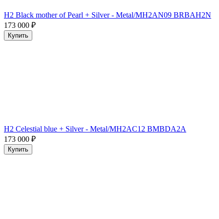
H2 Black mother of Pearl + Silver - Metal/MH2AN09 BRBAH2N
173 000
₽
Купить
H2 Celestial blue + Silver - Metal/MH2AC12 BMBDA2A
173 000
₽
Купить