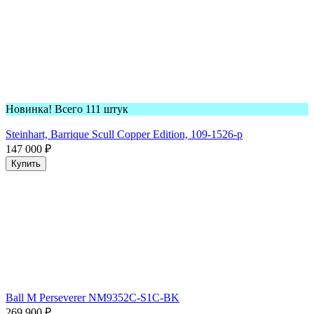
Новинка! Всего 111 штук
Steinhart, Barrique Scull Copper Edition, 109-1526-p
147 000
₽
Купить
Ball M Perseverer NM9352C-S1C-BK
269 900
₽