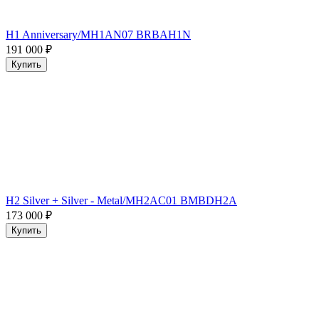
H1 Anniversary/MH1AN07 BRBAH1N
191 000
₽
Купить
H2 Silver + Silver - Metal/MH2AC01 BMBDH2A
173 000
₽
Купить