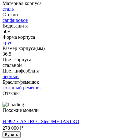
Материал корпуса
сталь
Стекло
сапфировое
Водозащита
50м
Форма корпуса
круг
Размер корпуса(мм)
36.5
Цвет корпуса
стальной
Цвет циферблата
чёрный
Браслет/ремешок
кожаный ремешок
Отзывы
Похожие модели
H 992 х ASTRO - Steel/MH1ASTRO
278 000
₽
Купить