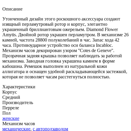
Описание
Утонченный дизайн этого роскошного аксессуара создают
изящный перламутровый ротор и корпус, элегантно
украшенный бриллиантовым ожерельем. Diamond Flower
Amytis. Двойной ротор украшен перламутром. В механизме 26
камней, частота 28800 полуколебаний в час. Запас хода 42
часа. Противоударное устройство оси баланса Incabloc.
Механизм часов декорирован узором ''Cotes de Geneve''.
Прозрачная задняя крышка позволяет наблюдать за работой
механизма. Заводная головка украшена камнем в форме
кабошона. Ремешок выполнен из натуральной кожи
аллигатора и оснащен удобной раскладывающейся застежкой,
которая не позволяет часам расстегнуться полностью.
Характеристики
Корпус
Средний
Производитель
Перреле
Пол
женские
Механизм часов
механические
,
с автоподзаводом