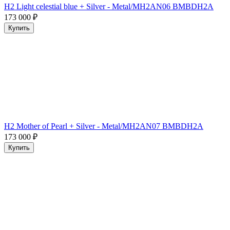
H2 Light celestial blue + Silver - Metal/MH2AN06 BMBDH2A
173 000
₽
Купить
H2 Mother of Pearl + Silver - Metal/MH2AN07 BMBDH2A
173 000
₽
Купить