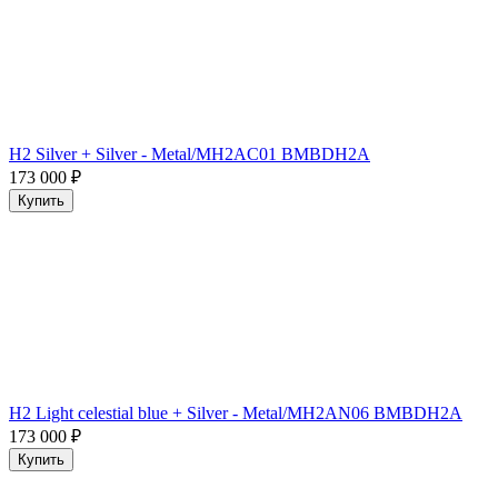
H2 Silver + Silver - Metal/MH2AC01 BMBDH2A
173 000
₽
Купить
H2 Light celestial blue + Silver - Metal/MH2AN06 BMBDH2A
173 000
₽
Купить