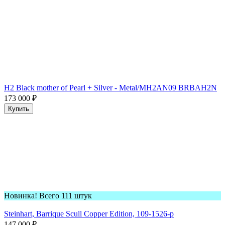
H2 Black mother of Pearl + Silver - Metal/MH2AN09 BRBAH2N
173 000
₽
Купить
Новинка! Всего 111 штук
Steinhart, Barrique Scull Copper Edition, 109-1526-p
147 000
₽