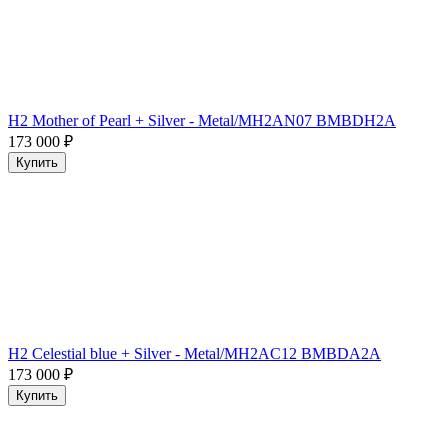
H2 Mother of Pearl + Silver - Metal/MH2AN07 BMBDH2A
173 000
₽
Купить
H2 Celestial blue + Silver - Metal/MH2AC12 BMBDA2A
173 000
₽
Купить