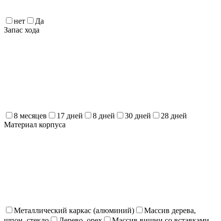
нет
Да
Запас хода
8 месяцев
17 дней
8 дней
30 дней
28 дней
Материал корпуса
Металлический каркас (алюминий)
Массив дерева,
шпон, стекло
Дерево, орех
Массив вишни со вставками