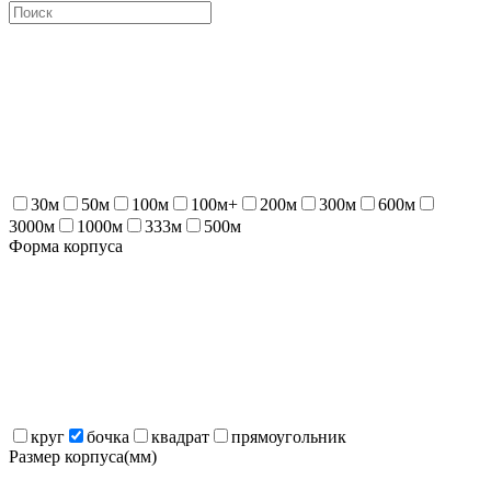
30м
50м
100м
100м+
200м
300м
600м
3000м
1000м
333м
500м
Форма корпуса
круг
бочка
квадрат
прямоугольник
Размер корпуса(мм)