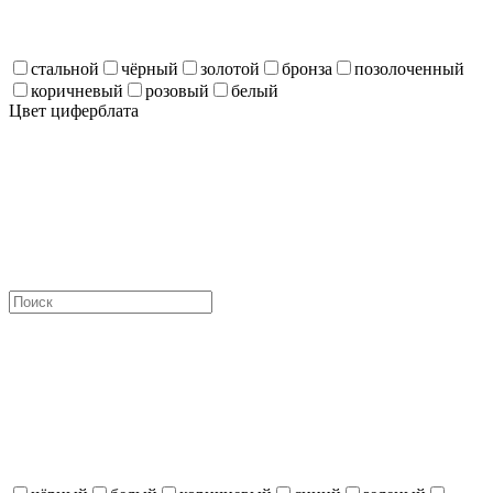
стальной
чёрный
золотой
бронза
позолоченный
коричневый
розовый
белый
Цвет циферблата