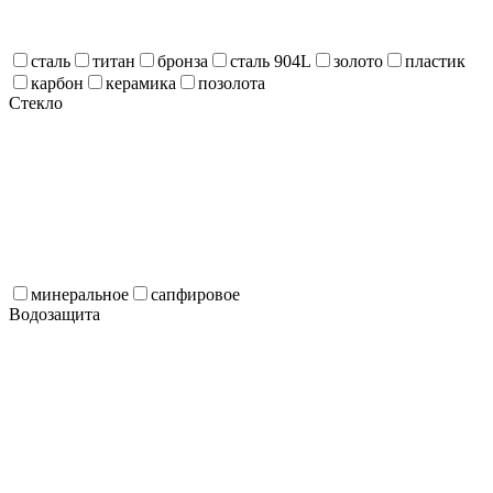
сталь
титан
бронза
сталь 904L
золото
пластик
карбон
керамика
позолота
Стекло
минеральное
сапфировое
Водозащита