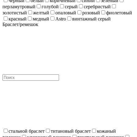
чёрный
белый
коричневый
синий
зеленый
перламутровый
голубой
серый
серебристый
золотистый
желтый
опаловый
розовый
фиолетовый
красный
медный
Astro
винтажный серый
Браслет/ремешок
стальной браслет
титановый браслет
кожаный