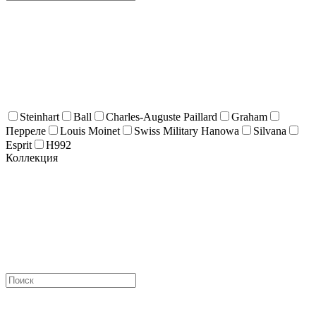
Steinhart
Ball
Charles-Auguste Paillard
Graham
Перреле
Louis Moinet
Swiss Military Hanowa
Silvana
Esprit
H992
Коллекция