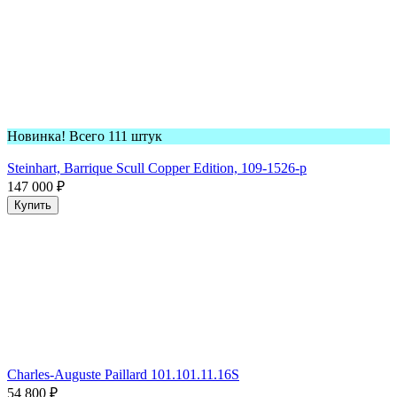
Новинка! Всего 111 штук
Steinhart, Barrique Scull Copper Edition, 109-1526-p
147 000
₽
Купить
Charles-Auguste Paillard 101.101.11.16S
54 800
₽