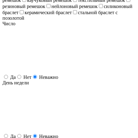
ремешок
каучуковый ремешок
текстильный ремешок
резиновый ремешок
нейлоновый ремешок
силиконовый
браслет
керамический браслет
стальной браслет с
позолотой
Число
Да
Нет
Неважно
День недели
Да
Нет
Неважно