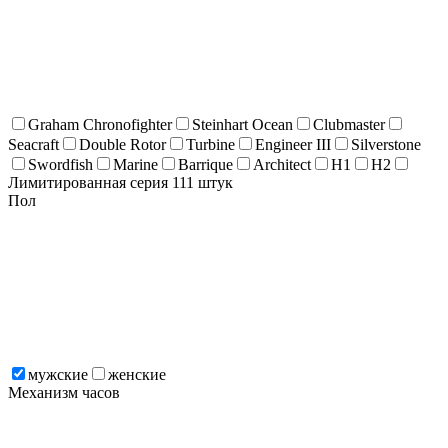
Graham Chronofighter
Steinhart Ocean
Clubmaster
Seacraft
Double Rotor
Turbine
Engineer III
Silverstone
Swordfish
Marine
Barrique
Architect
H1
H2
Лимитированная серия 111 штук
Пол
мужские
женские
Механизм часов